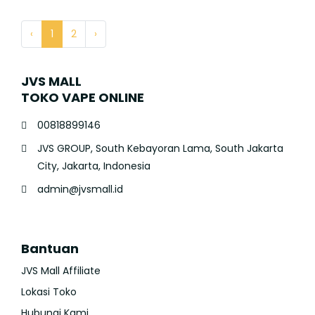
‹
1
2
›
JVS MALL
TOKO VAPE ONLINE
00818899146
JVS GROUP, South Kebayoran Lama, South Jakarta
City, Jakarta, Indonesia
admin@jvsmall.id
Bantuan
JVS Mall Affiliate
Lokasi Toko
Hubungi Kami