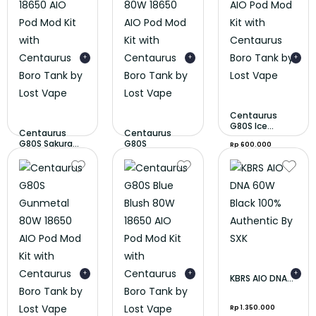
+
+
+
Centaurus
G80S Ice...
Centaurus
Centaurus
G80S Sakura...
G80S
Rp 600.000
Midnight...
Rp 600.000
Rp 600.000
+
+
+
KBRS AIO DNA...
Rp 1.350.000