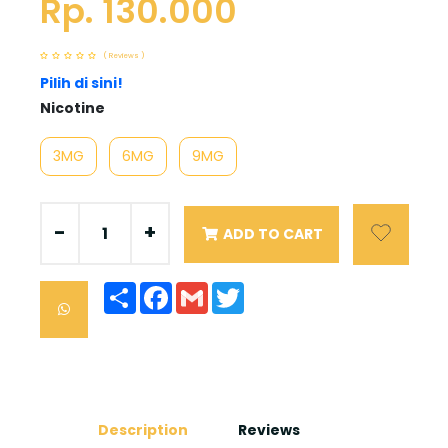
Rp. 130.000
( Reviews )
Pilih di sini!
Nicotine
3MG
6MG
9MG
-
+
ADD TO CART
Share
Facebook
Gmail
Twitter
Description
Reviews