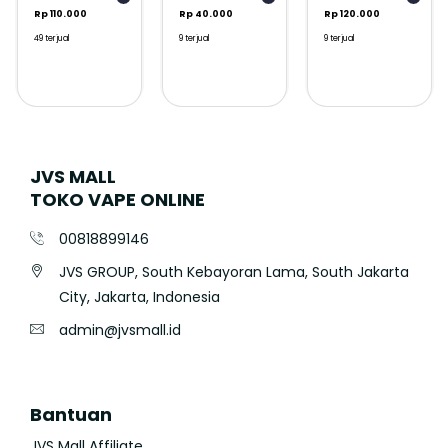
Rp 110.000
Rp 40.000
Rp 120.000
49 terjual
9 terjual
9 terjual
JVS MALL
TOKO VAPE ONLINE
00818899146
JVS GROUP, South Kebayoran Lama, South Jakarta
City, Jakarta, Indonesia
admin@jvsmall.id
Bantuan
JVS Mall Affiliate