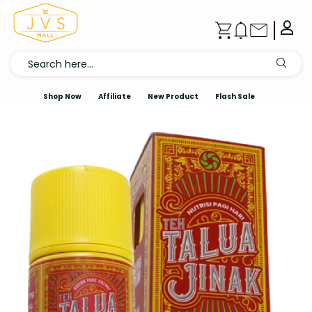
Shop Now
Affiliate
New Product
Flash Sale