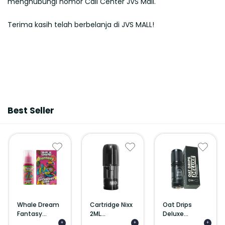
menghubungi nomor Call Center JVS Mall.
Terima kasih telah berbelanja di JVS MALL!
Best Seller
Whale Dream
Cartridge Nixx
Oat Drips
Fantasy...
2ML...
Deluxe...
+
+
+