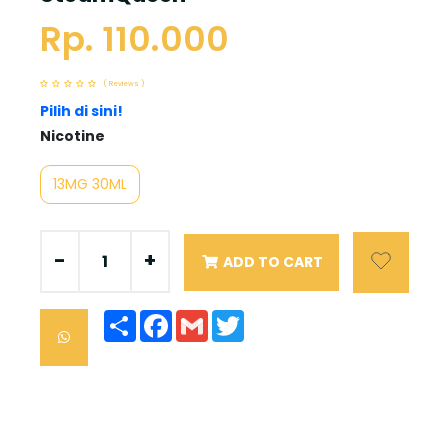
Rp. 110.000
( Reviews )
Pilih di sini!
Nicotine
13MG 30ML
-
+
ADD TO CART
Share
Facebook
Gmail
Twitter