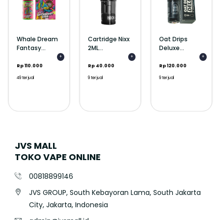
Whale Dream
Cartridge Nixx
Oat Drips
Fantasy...
2ML...
Deluxe...
+
+
+
Rp 110.000
Rp 40.000
Rp 120.000
49 terjual
9 terjual
9 terjual
JVS MALL
TOKO VAPE ONLINE
00818899146
JVS GROUP, South Kebayoran Lama, South Jakarta
City, Jakarta, Indonesia