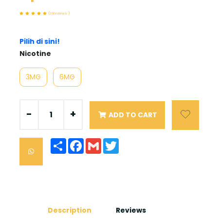
(1 Reviews )
Pilih di sini!
Nicotine
3MG
6MG
-
+
ADD TO CART
Share
Facebook
Gmail
Twitter
Description
Reviews