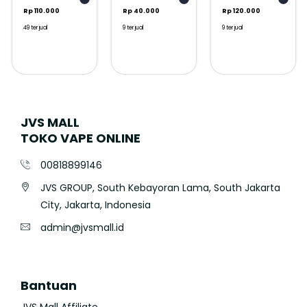
Rp 110.000
Rp 40.000
Rp 120.000
49 terjual
9 terjual
9 terjual
JVS MALL
TOKO VAPE ONLINE
00818899146
JVS GROUP, South Kebayoran Lama, South Jakarta
City, Jakarta, Indonesia
admin@jvsmall.id
Bantuan