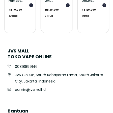
Fantasy...
2ML...
Deluxe...
+
+
+
Rp 110.000
Rp 40.000
Rp 120.000
49 terjual
9 terjual
9 terjual
JVS MALL
TOKO VAPE ONLINE
00818899146
JVS GROUP, South Kebayoran Lama, South Jakarta
City, Jakarta, Indonesia
admin@jvsmall.id
Bantuan