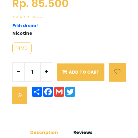
Rp. 85.500
( Reviews )
Pilih di sini!
Nicotine
14MG
-
+
ADD TO CART
Share
Facebook
Gmail
Twitter
Description
Reviews