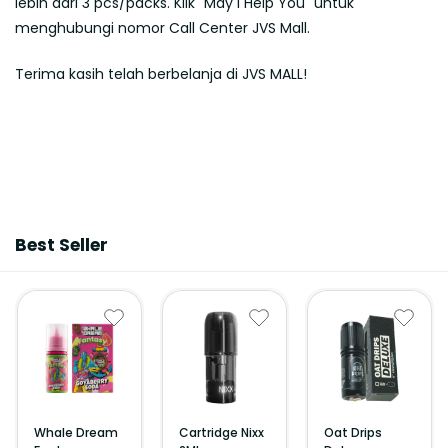
lebih dari 3 pcs/packs. Klik "May I Help You" untuk
menghubungi nomor Call Center JVS Mall.
Terima kasih telah berbelanja di JVS MALL!
Best Seller
Whale Dream
Cartridge Nixx
Oat Drips