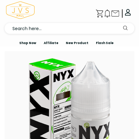
Shop Now
Affiliate
New Product
Flash Sale