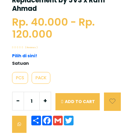
Replacement by JVS x Raffi
Ahmad
Rp. 40.000 - Rp.
120.000
( Reviews )
Pilih di sini!
Satuan
PCS
PACK
-
+
ADD TO CART
Share
Facebook
Gmail
Twitter