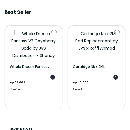
Best Seller
Whale Dream Fantasy...
Cartridge Nixx 2ML...
+
+
Rp 110.000
Rp 40.000
49 terjual
9 terjual
JVS MALL