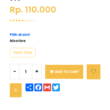
Rp. 110.000
(1 Reviews )
Pilih di sini!
Nicotine
30MG 30ML
-
+
ADD TO CART
Share
Facebook
Gmail
Twitter