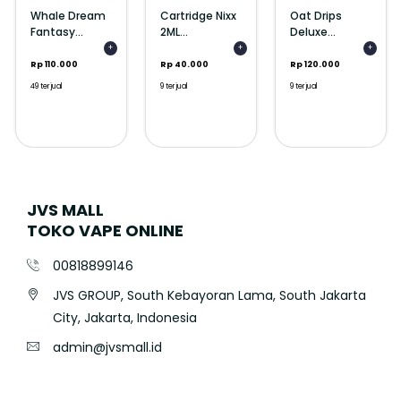
Whale Dream
Cartridge Nixx
Oat Drips
Fantasy...
2ML...
Deluxe...
+
+
+
Rp 110.000
Rp 40.000
Rp 120.000
49 terjual
9 terjual
9 terjual
JVS MALL
TOKO VAPE ONLINE
00818899146
JVS GROUP, South Kebayoran Lama, South Jakarta
City, Jakarta, Indonesia
admin@jvsmall.id