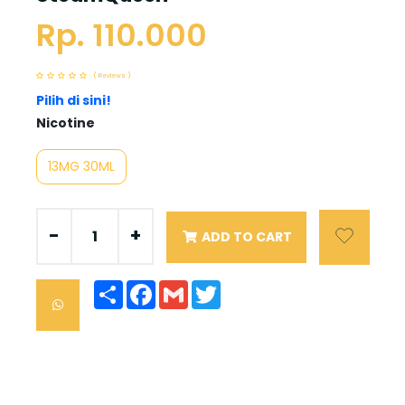
Rp. 110.000
( Reviews )
Pilih di sini!
Nicotine
13MG 30ML
-
+
ADD TO CART
Share
Facebook
Gmail
Twitter