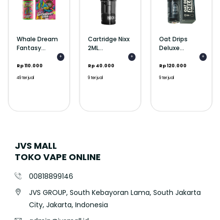
Whale Dream
Cartridge Nixx
Oat Drips
Fantasy...
2ML...
Deluxe...
+
+
+
Rp 110.000
Rp 40.000
Rp 120.000
49 terjual
9 terjual
9 terjual
JVS MALL
TOKO VAPE ONLINE
00818899146
JVS GROUP, South Kebayoran Lama, South Jakarta
City, Jakarta, Indonesia