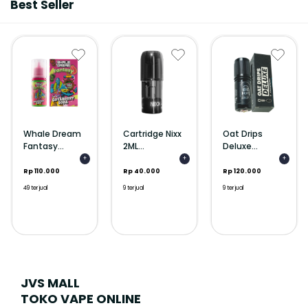
Best Seller
Whale Dream
Cartridge Nixx
Oat Drips
Fantasy...
2ML...
Deluxe...
+
+
+
Rp 110.000
Rp 40.000
Rp 120.000
49 terjual
9 terjual
9 terjual
JVS MALL
TOKO VAPE ONLINE