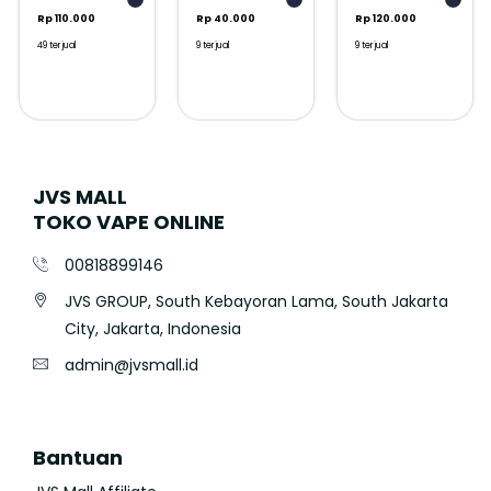
Rp 110.000
Rp 40.000
Rp 120.000
49 terjual
9 terjual
9 terjual
JVS MALL
TOKO VAPE ONLINE
00818899146
JVS GROUP, South Kebayoran Lama, South Jakarta
City, Jakarta, Indonesia
admin@jvsmall.id
Bantuan