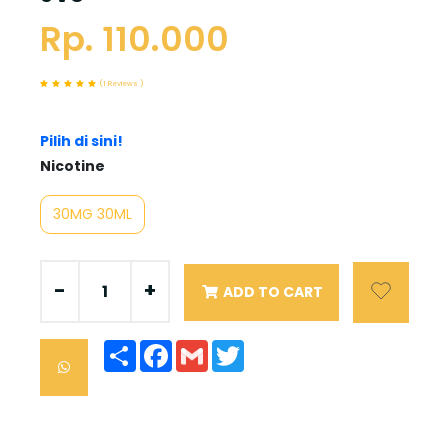
Rp. 110.000
(1 Reviews )
Pilih di sini!
Nicotine
30MG 30ML
-
+
ADD TO CART
Share
Facebook
Gmail
Twitter