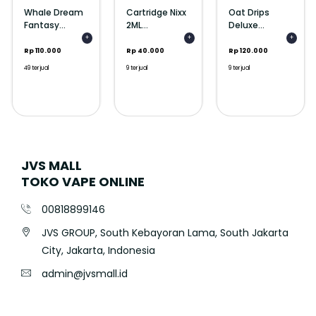
Whale Dream
Cartridge Nixx
Oat Drips
Fantasy...
2ML...
Deluxe...
+
+
+
Rp 110.000
Rp 40.000
Rp 120.000
49 terjual
9 terjual
9 terjual
JVS MALL
TOKO VAPE ONLINE
00818899146
JVS GROUP, South Kebayoran Lama, South Jakarta
City, Jakarta, Indonesia
admin@jvsmall.id